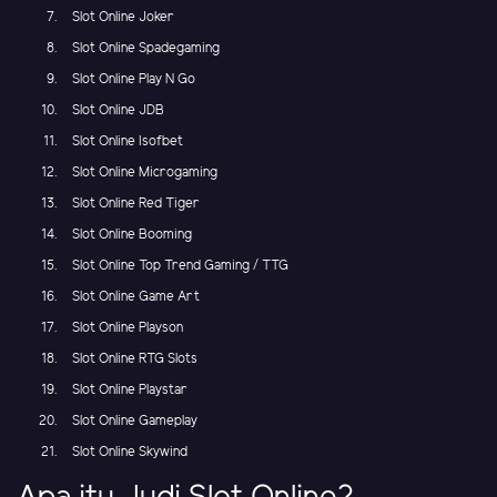
Slot Online Joker
Slot Online Spadegaming
Slot Online Play N Go
Slot Online JDB
Slot Online Isofbet
Slot Online Microgaming
Slot Online Red Tiger
Slot Online Booming
Slot Online Top Trend Gaming / TTG
Slot Online Game Art
Slot Online Playson
Slot Online RTG Slots
Slot Online Playstar
Slot Online Gameplay
Slot Online Skywind