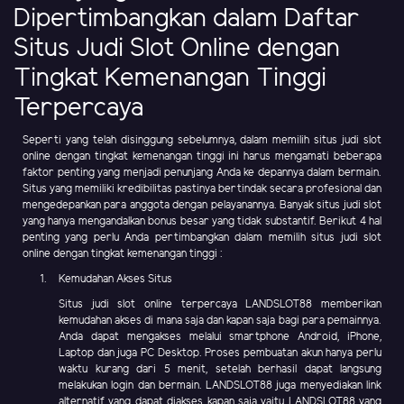
Dipertimbangkan dalam Daftar
Situs Judi Slot Online dengan
Tingkat Kemenangan Tinggi
Terpercaya
Seperti yang telah disinggung sebelumnya, dalam memilih situs judi slot
online dengan tingkat kemenangan tinggi ini harus mengamati beberapa
faktor penting yang menjadi penunjang Anda ke depannya dalam bermain.
Situs yang memiliki kredibilitas pastinya bertindak secara profesional dan
mengedepankan para anggota dengan pelayanannya. Banyak situs judi slot
yang hanya mengandalkan bonus besar yang tidak substantif. Berikut 4 hal
penting yang perlu Anda pertimbangkan dalam memilih situs judi slot
online dengan tingkat kemenangan tinggi :
Kemudahan Akses Situs
Situs judi slot online terpercaya LANDSLOT88 memberikan
kemudahan akses di mana saja dan kapan saja bagi para pemainnya.
Anda dapat mengakses melalui smartphone Android, iPhone,
Laptop dan juga PC Desktop. Proses pembuatan akun hanya perlu
waktu kurang dari 5 menit, setelah berhasil dapat langsung
melakukan login dan bermain. LANDSLOT88 juga menyediakan link
alternatif yang dapat diakses kapan saja yaitu LANDSLOT88 yang