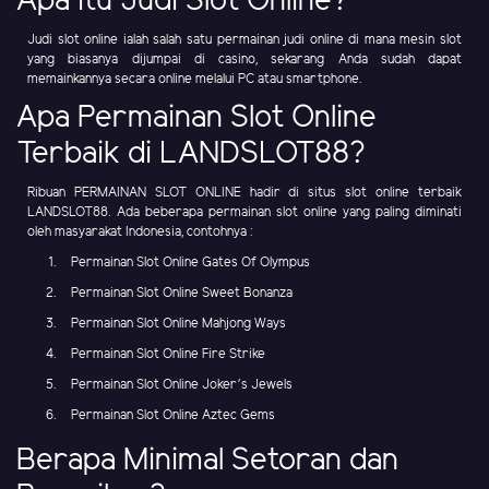
Apa itu Judi Slot Online?
Judi slot online ialah salah satu permainan judi online di mana mesin slot
yang biasanya dijumpai di casino, sekarang Anda sudah dapat
memainkannya secara online melalui PC atau smartphone.
Apa Permainan Slot Online
Terbaik di LANDSLOT88?
Ribuan PERMAINAN SLOT ONLINE hadir di situs slot online terbaik
LANDSLOT88. Ada beberapa permainan slot online yang paling diminati
oleh masyarakat Indonesia, contohnya :
Permainan Slot Online Gates Of Olympus
Permainan Slot Online Sweet Bonanza
Permainan Slot Online Mahjong Ways
Permainan Slot Online Fire Strike
Permainan Slot Online Joker's Jewels
Permainan Slot Online Aztec Gems
Berapa Minimal Setoran dan