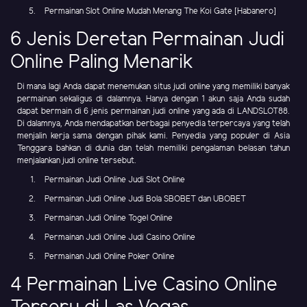
Permainan Slot Online Mudah Menang The Koi Gate [Habanero]
6 Jenis Deretan Permainan Judi
Online Paling Menarik
Di mana lagi Anda dapat menemukan situs judi online yang memiliki banyak
permainan sekaligus di dalamnya. Hanya dengan 1 akun saja Anda sudah
dapat bermain di 6 jenis permainan judi online yang ada di LANDSLOT88.
Di dalamnya, Anda mendapatkan berbagai penyedia terpercaya yang telah
menjalin kerja sama dengan pihak kami. Penyedia yang populer di Asia
Tenggara bahkan di dunia dan telah memiliki pengalaman belasan tahun
menjalankan judi online tersebut.
Permainan Judi Online Judi Slot Online
Permainan Judi Online Judi Bola SBOBET dan UBOBET
Permainan Judi Online Togel Online
Permainan Judi Online Judi Casino Online
Permainan Judi Online Poker Online
4 Permainan Live Casino Online