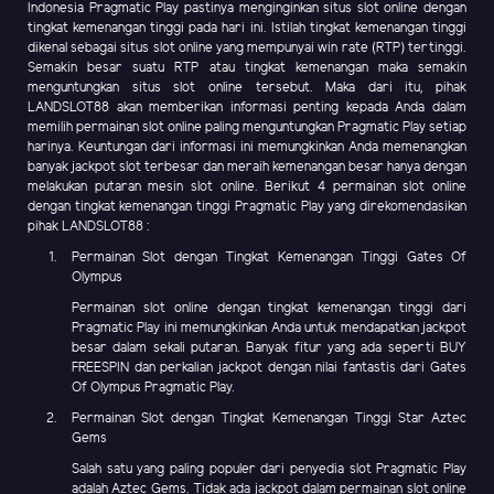
Indonesia Pragmatic Play pastinya menginginkan situs slot online dengan
tingkat kemenangan tinggi pada hari ini. Istilah tingkat kemenangan tinggi
dikenal sebagai situs slot online yang mempunyai win rate (RTP) tertinggi.
Semakin besar suatu RTP atau tingkat kemenangan maka semakin
menguntungkan situs slot online tersebut. Maka dari itu, pihak
LANDSLOT88 akan memberikan informasi penting kepada Anda dalam
memilih permainan slot online paling menguntungkan Pragmatic Play setiap
harinya. Keuntungan dari informasi ini memungkinkan Anda memenangkan
banyak jackpot slot terbesar dan meraih kemenangan besar hanya dengan
melakukan putaran mesin slot online. Berikut 4 permainan slot online
dengan tingkat kemenangan tinggi Pragmatic Play yang direkomendasikan
pihak LANDSLOT88 :
Permainan Slot dengan Tingkat Kemenangan Tinggi Gates Of
Olympus
Permainan slot online dengan tingkat kemenangan tinggi dari
Pragmatic Play ini memungkinkan Anda untuk mendapatkan jackpot
besar dalam sekali putaran. Banyak fitur yang ada seperti BUY
FREESPIN dan perkalian jackpot dengan nilai fantastis dari Gates
Of Olympus Pragmatic Play.
Permainan Slot dengan Tingkat Kemenangan Tinggi Star Aztec
Gems
Salah satu yang paling populer dari penyedia slot Pragmatic Play
adalah Aztec Gems. Tidak ada jackpot dalam permainan slot online