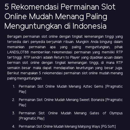
5 Rekomendasi Permainan Slot
Online Mudah Menang Paling
Menguntungkan di Indonesia
Beragam permainan slot online dengan tingkat kemenangan tinggi yang
tersedia dari penyedia berjumlah ribuan. Mungkin Anda bingung dalam
memainkan permainan apa yang paling menguntungkan, pihak
LANDSLOT88 memberikan rekomendasi permainan yang memiliki RTP
tertinggi. RTP sendiri adalah Return to Player yang dijadikan acuan dalam
bermain slot online dengan tingkat kemenangan tinggi, di mana RTP
semakin besar maka dapat mendapatkan keuntungan yang besar juga.
Berikut merupakan 5 rekomendasi permainan slot online mudah menang
paling menguntungkan:
Permainan Slot Online Mudah Menang Aztec Gems [Pragmatic
Play]
Permainan Slot Online Mudah Menang Sweet Bonanza [Pragmatic
Play]
Permainan Slot Online Mudah Menang Gates of Olympus
[Pragmatic Play]
Permainan Slot Online Mudah Menang Mahjong Ways [PG Soft]