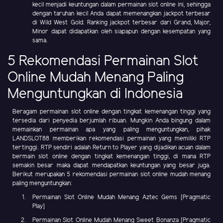
kecil menjadi keuntungan dalam permainan slot online ini, sehingga
dengan taruhan kecil Anda dapat memenangkan jackpot terbesar
di Wild West Gold. Ranking jackpot terbesar dari Grand, Major,
Minor dapat didapatkan oleh siapapun dengan kesempatan yang
sama.
5 Rekomendasi Permainan Slot
Online Mudah Menang Paling
Menguntungkan di Indonesia
Beragam permainan slot online dengan tingkat kemenangan tinggi yang
tersedia dari penyedia berjumlah ribuan. Mungkin Anda bingung dalam
memainkan permainan apa yang paling menguntungkan, pihak
LANDSLOT88 memberikan rekomendasi permainan yang memiliki RTP
tertinggi. RTP sendiri adalah Return to Player yang dijadikan acuan dalam
bermain slot online dengan tingkat kemenangan tinggi, di mana RTP
semakin besar maka dapat mendapatkan keuntungan yang besar juga.
Berikut merupakan 5 rekomendasi permainan slot online mudah menang
paling menguntungkan:
Permainan Slot Online Mudah Menang Aztec Gems [Pragmatic
Play]
Permainan Slot Online Mudah Menang Sweet Bonanza [Pragmatic