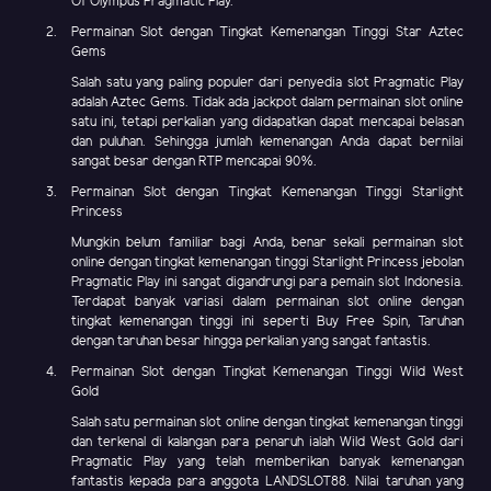
Of Olympus Pragmatic Play.
Permainan Slot dengan Tingkat Kemenangan Tinggi Star Aztec
Gems
Salah satu yang paling populer dari penyedia slot Pragmatic Play
adalah Aztec Gems. Tidak ada jackpot dalam permainan slot online
satu ini, tetapi perkalian yang didapatkan dapat mencapai belasan
dan puluhan. Sehingga jumlah kemenangan Anda dapat bernilai
sangat besar dengan RTP mencapai 90%.
Permainan Slot dengan Tingkat Kemenangan Tinggi Starlight
Princess
Mungkin belum familiar bagi Anda, benar sekali permainan slot
online dengan tingkat kemenangan tinggi Starlight Princess jebolan
Pragmatic Play ini sangat digandrungi para pemain slot Indonesia.
Terdapat banyak variasi dalam permainan slot online dengan
tingkat kemenangan tinggi ini seperti Buy Free Spin, Taruhan
dengan taruhan besar hingga perkalian yang sangat fantastis.
Permainan Slot dengan Tingkat Kemenangan Tinggi Wild West
Gold
Salah satu permainan slot online dengan tingkat kemenangan tinggi
dan terkenal di kalangan para penaruh ialah Wild West Gold dari
Pragmatic Play yang telah memberikan banyak kemenangan
fantastis kepada para anggota LANDSLOT88. Nilai taruhan yang