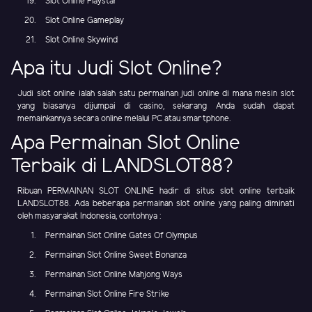
Slot Online Playstar
Slot Online Gameplay
Slot Online Skywind
Apa itu Judi Slot Online?
Judi slot online ialah salah satu permainan judi online di mana mesin slot
yang biasanya dijumpai di casino, sekarang Anda sudah dapat
memainkannya secara online melalui PC atau smartphone.
Apa Permainan Slot Online
Terbaik di LANDSLOT88?
Ribuan PERMAINAN SLOT ONLINE hadir di situs slot online terbaik
LANDSLOT88. Ada beberapa permainan slot online yang paling diminati
oleh masyarakat Indonesia, contohnya :
Permainan Slot Online Gates Of Olympus
Permainan Slot Online Sweet Bonanza
Permainan Slot Online Mahjong Ways
Permainan Slot Online Fire Strike