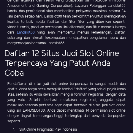
dengan legalitas dan lisensi yang didapatkan dari PAGCOR (Philippine
Amusement and Gaming Corporation). Layanan Pelanggan Landslot88
handal dan profesional siap memberikan pelayanan maksimal selama 24
jam penuh setiap hari. Landslot88 telah berkomitmen untuk meningkatkan
kualitas terbaik melalui fasilitas dan fitur-fitur yang diberikan, seperti
video tutorial, panduan permainan, link alternatif, dan fitur menarik lainnya
dari
Landslot88
yang akan membantu menuju kemenangan. Daftar
sekarang dan nikmati kesempatan mendapatkan pengalaman seru dan
menyenangkan bersama Landslot88.
Daftar 12 Situs Judi Slot Online
Terpercaya Yang Patut Anda
Coba
Pendaftaran di situs judi slot online terpercaya ini sangat mudah dan
gratis. Anda hanya perlu mengklik tombol "daftar" yang ada di pojok kanan
atas, setelah itu Anda diwajibkan mengisi formulir registrasi dengan data
yang valid. Setelah berhasil melakukan registrasi, anggota dapat
melakukan setoran pertama agar dapat bermain di situs judi slot online
uang asli LANDSLOT88. Anda dapat menikmati 14 permainan slot online
dengan tingkat kemenangan tinggi terlengkap dari penyedia terpopuler
seperti :
Slot Online Pragmatic Play Indonesia