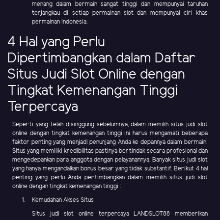
menang dalam bermain sangat tinggi dan mempunyai taruhan
terjangkau di setiap permainan slot dan mempunyai ciri khas
permainan Indonesia.
4 Hal yang Perlu
Dipertimbangkan dalam Daftar
Situs Judi Slot Online dengan
Tingkat Kemenangan Tinggi
Terpercaya
Seperti yang telah disinggung sebelumnya, dalam memilih situs judi slot
online dengan tingkat kemenangan tinggi ini harus mengamati beberapa
faktor penting yang menjadi penunjang Anda ke depannya dalam bermain.
Situs yang memiliki kredibilitas pastinya bertindak secara profesional dan
mengedepankan para anggota dengan pelayanannya. Banyak situs judi slot
yang hanya mengandalkan bonus besar yang tidak substantif. Berikut 4 hal
penting yang perlu Anda pertimbangkan dalam memilih situs judi slot
online dengan tingkat kemenangan tinggi :
Kemudahan Akses Situs
Situs judi slot online terpercaya LANDSLOT88 memberikan