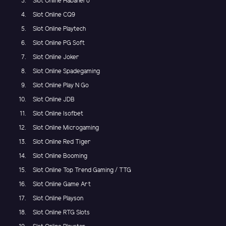
Slot Online Habanero
Slot Online CQ9
Slot Online Playtech
Slot Online PG Soft
Slot Online Joker
Slot Online Spadegaming
Slot Online Play N Go
Slot Online JDB
Slot Online Isofbet
Slot Online Microgaming
Slot Online Red Tiger
Slot Online Booming
Slot Online Top Trend Gaming / TTG
Slot Online Game Art
Slot Online Playson
Slot Online RTG Slots