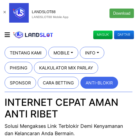
×
LANDSLOT88
Download
LANDSLOT88 Mobile App
MASUK
DAFTAR
TENTANG KAMI
MOBILE
INFO
PHISING
KALKULATOR MIX PARLAY
SPONSOR
CARA BETTING
ANTI-BLOKIR
INTERNET CEPAT AMAN
ANTI RIBET
Solusi Mengakses Link Terblokir Demi Kenyamanan
dan Kelancaran Anda Bermain.